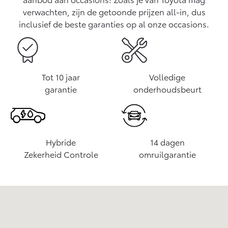
Vanaf € 76.695,-
Vanaf € 27.945,-
verwachten, zijn de getoonde prijzen all-in, dus
inclusief de beste garanties op al onze occasions.
Proace (excl. BTW)
Proace Verso
OOK ALS BATTERIJ-
BATTERIJ-ELEKTRISCH
ELEKTRISCH
Tot 10 jaar
Volledige
garantie
onderhoudsbeurt
Vanaf € 37.500,-
Vanaf € 55.950,-
Hybride
14 dagen
Zekerheid Controle
omruilgarantie
Proace Max (excl. BTW)
Hilux (excl. BTW)
OOK ALS BATTERIJ-
OOK ALS BATTERIJ-
ELEKTRISCH
ELEKTRISCH
Toyota Leeuwarden
Zuiderkruisweg 6
,
8938 AP
Leeuwarden
+31587271100
leeuwarden@strikwerda.nl
Maandag
09:00 - 17:30