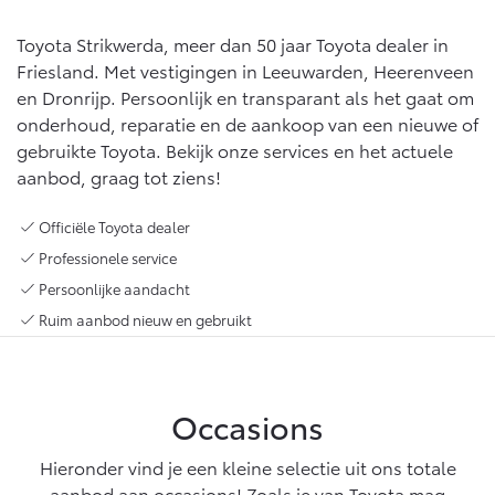
Abonnementen
Multimedia
Toyota Strikwerda, meer dan 50 jaar Toyota dealer in
Connected check
Friesland. Met vestigingen in Leeuwarden, Heerenveen
bZ4X
bZ4X Touring
BATTERIJ-ELEKTRISCH
BATTERIJ-ELEKTRISCH
Navigatie updates
en Dronrijp. Persoonlijk en transparant als het gaat om
onderhoud, reparatie en de aankoop van een nieuwe of
gebruikte Toyota. Bekijk onze services en het actuele
aanbod, graag tot ziens!
Officiële Toyota dealer
Vanaf € 39.995,-
Vanaf € 48.995,-
Professionele service
Persoonlijke aandacht
Ruim aanbod nieuw en gebruikt
Mirai
Proace City (excl. BTW)
WATERSTOF-ELEKTRISCH
OOK ALS BATTERIJ-
ELEKTRISCH
Occasions
Hieronder vind je een kleine selectie uit ons totale
aanbod aan occasions! Zoals je van Toyota mag