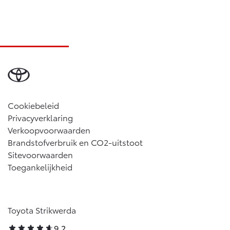
Vanaf € 46.301,-
Vanaf € 56.570,-
Land Cruiser (excl. BTW)
Cookiebeleid
Privacyverklaring
Vanaf € 89.986,-
Verkoopvoorwaarden
Brandstofverbruik en CO2-uitstoot
Sitevoorwaarden
Toegankelijkheid
Toyota Strikwerda
9,2