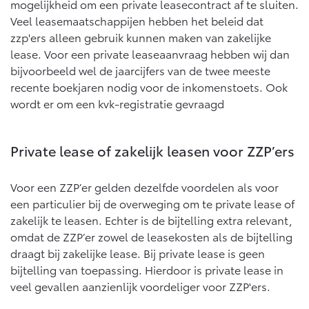
Vanaf € 76.695,-
Vanaf € 27.945,-
mogelijkheid om een private leasecontract af te sluiten.
Veel leasemaatschappijen hebben het beleid dat
zzp'ers alleen gebruik kunnen maken van zakelijke
Proace (excl. BTW)
Proace Verso
lease. Voor een private leaseaanvraag hebben wij dan
OOK ALS BATTERIJ-
BATTERIJ-ELEKTRISCH
bijvoorbeeld wel de jaarcijfers van de twee meeste
ELEKTRISCH
recente boekjaren nodig voor de inkomenstoets. Ook
wordt er om een kvk-registratie gevraagd
Private lease of zakelijk leasen voor ZZP’ers
Vanaf € 37.500,-
Vanaf € 55.950,-
Voor een ZZP’er gelden dezelfde voordelen als voor
een particulier bij de overweging om te private lease of
Proace Max (excl. BTW)
Hilux (excl. BTW)
zakelijk te leasen. Echter is de bijtelling extra relevant,
OOK ALS BATTERIJ-
OOK ALS BATTERIJ-
ELEKTRISCH
ELEKTRISCH
omdat de ZZP’er zowel de leasekosten als de bijtelling
draagt bij zakelijke lease. Bij private lease is geen
bijtelling van toepassing. Hierdoor is private lease in
veel gevallen aanzienlijk voordeliger voor ZZP'ers.