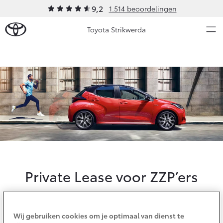
9,2
1.514 beoordelingen
Toyota Strikwerda
Over Ons
Modellen
Ons bedrijf
Occasions
Ons bedrijf
Aygo X
Yaris
Strikwerda Private Lease
HYBRIDE
HYBRIDE
Contact en Route
Nieuws & Acties
Vacatures
Private Lease voor ZZP’ers
Klantbeoordelingen
Onderhoud
Vanaf € 23.750,-
Vanaf € 27.195,-
Gemakkelijk, zorgeloos en fiscaal aantrekkelijk.
Diensten
Wij gebruiken cookies om je optimaal van dienst te
Service & Onderhoud