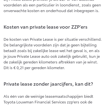
Abonnementen
voordelen als een particulier in loondienst, zoals geen
Multimedia
onverwachte kosten en onderhoud dat inbegrepen is.
Connected check
bZ4X
bZ4X Touring
BATTERIJ-ELEKTRISCH
BATTERIJ-ELEKTRISCH
Navigatie updates
Kosten van private lease voor ZZP’ers
De kosten van Private Lease is per situatie verschillend.
De belangrijkste voordelen zijn dat je geen bijtelling
betaalt zoals bij zakelijke lease wel het geval is, en als
Vanaf € 39.995,-
Vanaf € 48.995,-
je jouw Private Lease auto ook zakelijk gebruikt, kun je
de zakelijk gereden kilometers aftrekken van je winst.
Dit is € 0,21 per gereden kilometer.
Mirai
Proace City (excl. BTW)
WATERSTOF-ELEKTRISCH
OOK ALS BATTERIJ-
ELEKTRISCH
Private lease zonder jaarcijfers, kan dit?
Als één van de weinige leasemaatschappijen biedt
Toyota Louwman Financial Services zzp'ers ook de