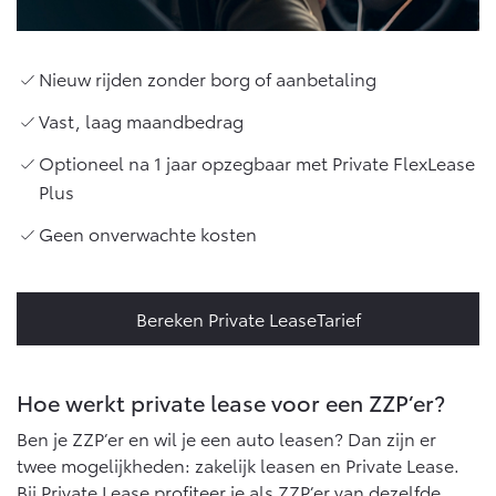
10 jaar batterijgarantie
Laadpas
Bedrijfswagens
Toyota fabrieksgarantie
Energie en slim laden
Corolla Cross
Toyota C-HR
HYBRIDE
OOK ALS PLUG-IN
Nieuw rijden zonder borg of aanbetaling
HYBRIDE
Bedrijfswagens op maat
Onderdelen & Accessoires
Vast, laag maandbedrag
Financieren of leasen
Verzekeren
Verzekeren
Optioneel na 1 jaar opzegbaar met Private FlexLease
Onderdelen
Plus
Toyota Autoverzekering
Accessoires
Toyota Hybride Autoverzekering
Vanaf € 39.995,-
Vanaf € 36.495,-
Geen onverwachte kosten
Banden
Webshop
Toyota C-HR+
RAV4
Bereken Private LeaseTarief
BATTERIJ-ELEKTRISCH
PLUG-IN HYBRIDE
Connected
Hoe werkt private lease voor een ZZP’er?
Connected Services
MyToyota login
Ben je ZZP’er en wil je een auto leasen? Dan zijn er
twee mogelijkheden: zakelijk leasen en Private Lease.
MyToyota App
Vanaf € 37.995,-
Vanaf € 49.995,-
Bij Private Lease profiteer je als ZZP’er van dezelfde