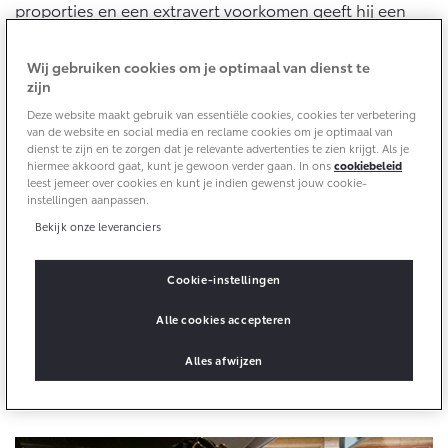
Abonnementen
proporties en een extravert voorkomen geeft hij een
Multimedia
nieuwe dimensie aan het design van een stadsauto, die
het DNA van een crossover in zich draagt.
Connected check
bZ4X
bZ4X Touring
Wij gebruiken cookies om je optimaal van dienst te
BATTERIJ-ELEKTRISCH
BATTERIJ-ELEKTRISCH
Navigatie updates
zijn
Deze website maakt gebruik van essentiële cookies, cookies ter verbetering
van de website en social media en reclame cookies om je optimaal van
dienst te zijn en te zorgen dat je relevante advertenties te zien krijgt. Als je
hiermee akkoord gaat, kunt je gewoon verder gaan. In ons
cookiebeleid
leest jemeer over cookies en kunt je indien gewenst jouw cookie-
instellingen aanpassen.
Vanaf € 39.995,-
Vanaf € 48.995,-
Bekijk onze leveranciers
Cookie-instellingen
Mirai
Proace City (excl. BTW)
WATERSTOF-ELEKTRISCH
OOK ALS BATTERIJ-
Alle cookies accepteren
ELEKTRISCH
Een elegante ruimte
Alles afwijzen
Waar comfort en technologie samenkomen in een
stijlvol ontwerp met volop ruimte.