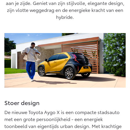
10 jaar batterijgarantie
cyclus, conform algemeen geldende wetgeving.
aan je zijde. Geniet van zijn stijlvolle, elegante design,
Laadpas
zijn vlotte weggedrag en de energieke kracht van een
Bedrijfswagens
Toyota fabrieksgarantie
Energie en slim laden
Corolla Cross
Toyota C-HR
hybride.
HYBRIDE
OOK ALS PLUG-IN
HYBRIDE
Bedrijfswagens op maat
Onderdelen & Accessoires
Financieren of leasen
Verzekeren
Verzekeren
Onderdelen
Toyota Autoverzekering
Accessoires
Toyota Hybride Autoverzekering
Vanaf € 39.995,-
Vanaf € 36.495,-
Banden
Webshop
Toyota C-HR+
RAV4
BATTERIJ-ELEKTRISCH
PLUG-IN HYBRIDE
Connected
Stoer design
Connected Services
De nieuwe Toyota Aygo X is een compacte stadsauto
MyToyota login
met een grote persoonlijkheid - een energiek
MyToyota App
toonbeeld van eigentijds urban design. Met krachtige
Vanaf € 37.995,-
Vanaf € 49.995,-