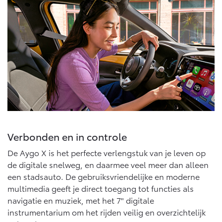
Vanaf € 76.695,-
Vanaf € 27.945,-
Proace (excl. BTW)
Proace Verso
OOK ALS BATTERIJ-
BATTERIJ-ELEKTRISCH
ELEKTRISCH
Vanaf € 37.500,-
Vanaf € 55.950,-
Verbonden en in controle
Proace Max (excl. BTW)
Hilux (excl. BTW)
De Aygo X is het perfecte verlengstuk van je leven op
OOK ALS BATTERIJ-
OOK ALS BATTERIJ-
de digitale snelweg, en daarmee veel meer dan alleen
ELEKTRISCH
ELEKTRISCH
een stadsauto. De gebruiksvriendelijke en moderne
multimedia geeft je direct toegang tot functies als
navigatie en muziek, met het 7" digitale
instrumentarium om het rijden veilig en overzichtelijk