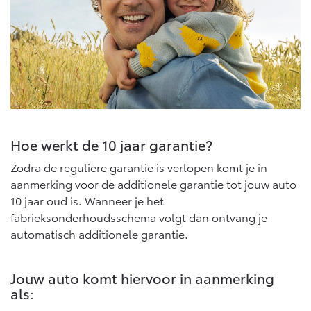
Abonnementen
Multimedia
Connected check
bZ4X
bZ4X Touring
BATTERIJ-ELEKTRISCH
BATTERIJ-ELEKTRISCH
Navigatie updates
Hoe werkt de 10 jaar garantie?
Vanaf € 39.995,-
Vanaf € 48.995,-
Zodra de reguliere garantie is verlopen komt je in
aanmerking voor de additionele garantie tot jouw auto
10 jaar oud is. Wanneer je het
Mirai
Proace City (excl. BTW)
WATERSTOF-ELEKTRISCH
OOK ALS BATTERIJ-
fabrieksonderhoudsschema volgt dan ontvang je
ELEKTRISCH
automatisch additionele garantie.
Jouw auto komt hiervoor in aanmerking
als: