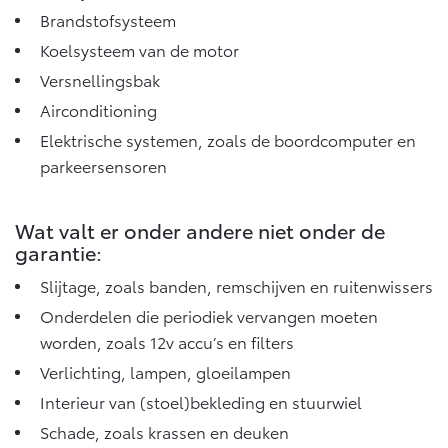
Vanaf € 46.301,-
Vanaf € 56.570,-
Brandstofsysteem
Koelsysteem van de motor
Versnellingsbak
Land Cruiser (excl. BTW)
Airconditioning
Elektrische systemen, zoals de boordcomputer en
parkeersensoren
Wat valt er onder andere niet onder de
Vanaf € 89.986,-
garantie:
Slijtage, zoals banden, remschijven en ruitenwissers
Onderdelen die periodiek vervangen moeten
worden, zoals 12v accu’s en filters
Verlichting, lampen, gloeilampen
Interieur van (stoel)bekleding en stuurwiel
Schade, zoals krassen en deuken