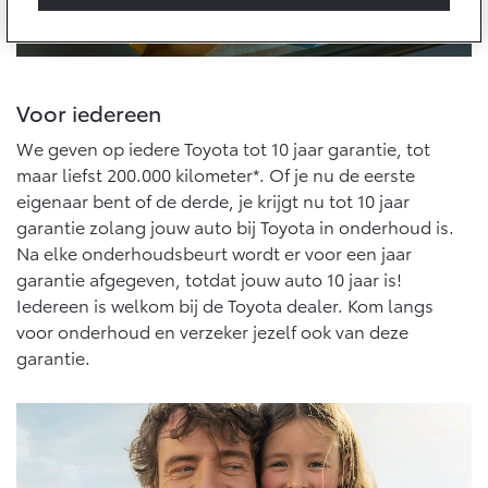
10 jaar batterijgarantie
Laadpas
Bedrijfswagens
Toyota fabrieksgarantie
Energie en slim laden
Corolla Cross
Toyota C-HR
HYBRIDE
OOK ALS PLUG-IN
HYBRIDE
Bedrijfswagens op maat
Voor iedereen
Onderdelen & Accessoires
Financieren of leasen
Verzekeren
We geven op iedere Toyota tot 10 jaar garantie, tot
Verzekeren
Onderdelen
maar liefst 200.000 kilometer*. Of je nu de eerste
Toyota Autoverzekering
eigenaar bent of de derde, je krijgt nu tot 10 jaar
Accessoires
Toyota Hybride Autoverzekering
garantie zolang jouw auto bij Toyota in onderhoud is.
Vanaf € 39.995,-
Vanaf € 36.495,-
Banden
Na elke onderhoudsbeurt wordt er voor een jaar
Webshop
garantie afgegeven, totdat jouw auto 10 jaar is!
Iedereen is welkom bij de Toyota dealer. Kom langs
Toyota C-HR+
RAV4
BATTERIJ-ELEKTRISCH
PLUG-IN HYBRIDE
voor onderhoud en verzeker jezelf ook van deze
Connected
garantie.
Connected Services
MyToyota login
MyToyota App
Vanaf € 37.995,-
Vanaf € 49.995,-