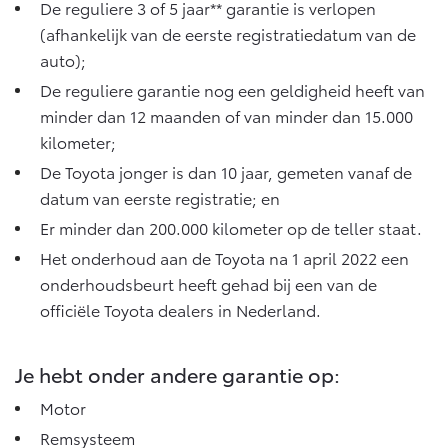
Vanaf € 76.695,-
Vanaf € 27.945,-
De
reguliere 3 of 5 jaar** garantie
is verlopen
(afhankelijk van de eerste registratiedatum van de
auto);
Proace (excl. BTW)
Proace Verso
De reguliere garantie nog een geldigheid heeft van
OOK ALS BATTERIJ-
BATTERIJ-ELEKTRISCH
ELEKTRISCH
minder dan 12 maanden of van minder dan 15.000
kilometer;
De Toyota jonger is dan 10 jaar, gemeten vanaf de
datum van eerste registratie; en
Er minder dan 200.000 kilometer op de teller staat.
Vanaf € 37.500,-
Vanaf € 55.950,-
Het onderhoud aan de Toyota na 1 april 2022 een
onderhoudsbeurt heeft gehad bij een van de
Proace Max (excl. BTW)
Hilux (excl. BTW)
officiële Toyota dealers in Nederland.
OOK ALS BATTERIJ-
OOK ALS BATTERIJ-
ELEKTRISCH
ELEKTRISCH
Je hebt onder andere garantie op:
Motor
Remsysteem