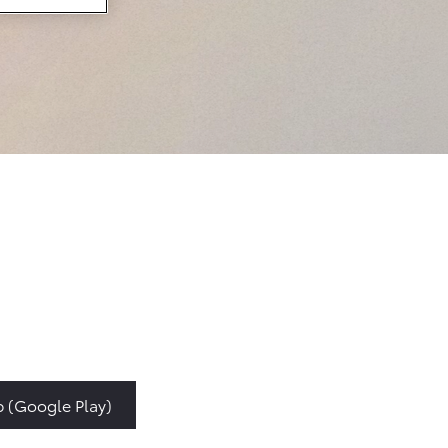
Vanaf € 36.495,-
bZ4X Touring
BATTERIJ-
ELEKTRISCH
Vanaf € 48.995,-
Proace Verso
BATTERIJ-
ELEKTRISCH
 (Google Play)