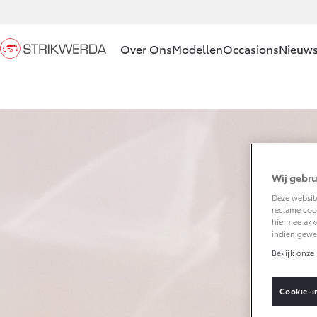
Over Ons
Modellen
Occasions
Nieuws
Ons bedrijf
Aygo X
HYBRIDE
Ons bedrijf
Strikwerda
Private
Wij gebru
Lease
Deze website
Contact en
reclame cook
Vanaf € 23.750,-
Route
hiermee akk
indien gewe
Vacatures
Corolla Hatchback
Bekijk onze 
HYBRIDE
Klantbeoordelingen
Cookie-i