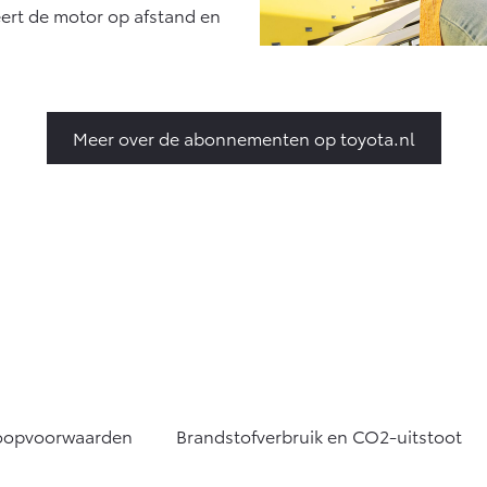
eert de motor op afstand en
Meer over de abonnementen op toyota.nl
oopvoorwaarden
Brandstofverbruik en CO2-uitstoot