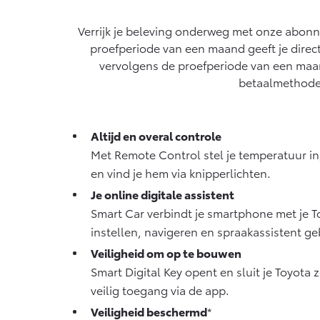
Vanaf € 76.695,-
Verrijk je beleving onderweg met onze abonn
Proace Max (excl.
proefperiode van een maand geeft je direc
BTW)
OOK ALS BATTERIJ-
vervolgens de proefperiode van een maan
ELEKTRISCH
betaalmethode.
Altijd en overal controle
Vanaf € 46.301,-
Met Remote Control stel je temperatuur in, 
en vind je hem via knipperlichten.
Je online digitale assistent
Smart Car verbindt je smartphone met je 
instellen, navigeren en spraakassistent ge
Veiligheid om op te bouwen
Smart Digital Key opent en sluit je Toyota 
veilig toegang via de app.
Veiligheid beschermd
*