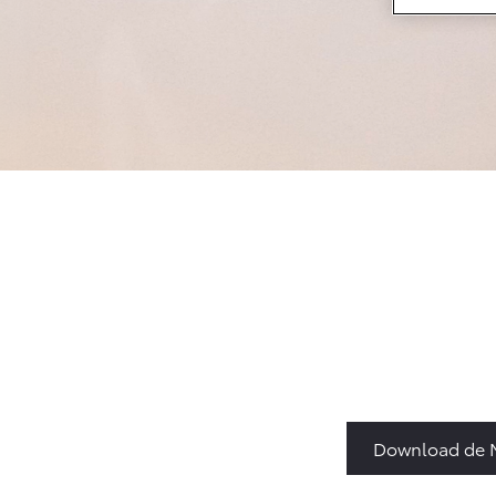
Vanaf € 33.495,-
Toyota C-HR+
BATTERIJ-
ELEKTRISCH
Vanaf € 37.995,-
Mirai
WATERSTOF-
ELEKTRISCH
Download de M