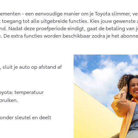
Vanaf € 27.945,-
Vanaf € 37.500,-
ementen - een eenvoudige manier om je Toyota slimmer, veil
Hilux (excl. BTW)
Land Cruiser (excl.
t toegang tot alle uitgebreide functies. Kies jouw gewens
OOK ALS BATTERIJ-
BTW)
ELEKTRISCH
d. Nadat deze proefperiode eindigt, gaat de betaling van 
 De extra functies worden beschikbaar zodra je het abonne
Vanaf € 56.570,-
Vanaf € 89.986,-
sluit je auto op afstand af
Toyota: temperatuur
bruiken.
zonder sleutel en deelt