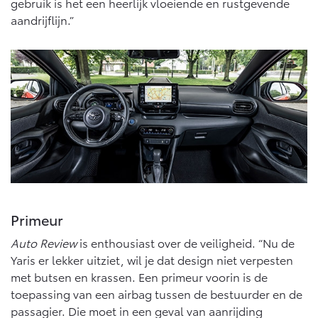
gebruik is het een heerlijk vloeiende en rustgevende
Vanaf € 46.301,-
Vanaf € 56.570,-
aandrijflijn.”
Land Cruiser (excl. BTW)
Vanaf € 89.986,-
Primeur
Auto Review
is enthousiast over de veiligheid. “Nu de
Yaris er lekker uitziet, wil je dat design niet verpesten
met butsen en krassen. Een primeur voorin is de
toepassing van een airbag tussen de bestuurder en de
passagier. Die moet in een geval van aanrijding