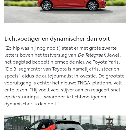
Abonnementen
Multimedia
Connected check
bZ4X
bZ4X Touring
BATTERIJ-ELEKTRISCH
BATTERIJ-ELEKTRISCH
Navigatie updates
Lichtvoetiger en dynamischer dan ooit
“Zo hip was hij nog nooit”, staat er met grote zwarte
letters boven het testverslag van
De Telegraaf
. Jawel,
het dagblad bedoelt hiermee de nieuwe Toyota Yaris.
Vanaf € 39.995,-
Vanaf € 48.995,-
“De B-segmenter van Toyota is namelijk fris, stoer en
speels”, aldus de autojournalist in kwestie. De grootste
vooruitgang is echter het nieuwe TNGA-platform, valt
Mirai
Proace City (excl. BTW)
er te lezen. “Hij voelt veel stijver aan en reageert snel
WATERSTOF-ELEKTRISCH
OOK ALS BATTERIJ-
ELEKTRISCH
op de stuurinput, waardoor-ie lichtvoetiger en
dynamischer is dan ooit.”