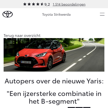
9,2
1.514 beoordelingen
Toyota Strikwerda
Over Ons
Terug naar overzicht
Modellen
Ons bedrijf
Occasions
Ons bedrijf
Aygo X
Yaris
Strikwerda Private Lease
HYBRIDE
HYBRIDE
Contact en Route
Nieuws & Acties
Autopers over de nieuwe Yaris:
Vacatures
Klantbeoordelingen
Onderhoud
"Een ijzersterke combinatie in
het B-segment"
Vanaf € 23.750,-
Vanaf € 27.195,-
Diensten
Service & Onderhoud