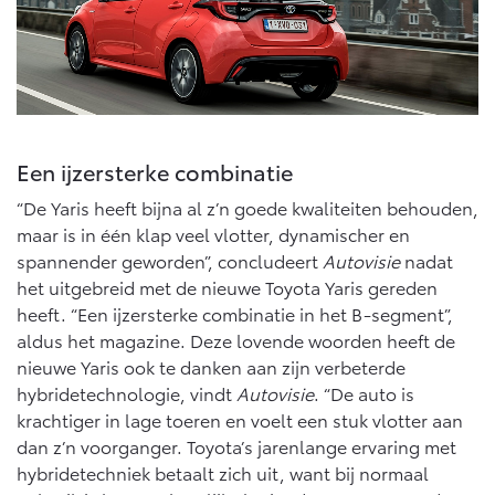
Vanaf € 76.695,-
Vanaf € 27.945,-
Proace (excl. BTW)
Proace Verso
OOK ALS BATTERIJ-
BATTERIJ-ELEKTRISCH
ELEKTRISCH
Een ijzersterke combinatie
“De Yaris heeft bijna al z’n goede kwaliteiten behouden,
maar is in één klap veel vlotter, dynamischer en
Vanaf € 37.500,-
Vanaf € 55.950,-
spannender geworden”, concludeert
Autovisie
nadat
het uitgebreid met de nieuwe Toyota Yaris gereden
heeft. “Een ijzersterke combinatie in het B-segment”,
Proace Max (excl. BTW)
Hilux (excl. BTW)
aldus het magazine. Deze lovende woorden heeft de
OOK ALS BATTERIJ-
OOK ALS BATTERIJ-
nieuwe Yaris ook te danken aan zijn verbeterde
ELEKTRISCH
ELEKTRISCH
hybridetechnologie, vindt
Autovisie
. “De auto is
krachtiger in lage toeren en voelt een stuk vlotter aan
dan z’n voorganger. Toyota’s jarenlange ervaring met
hybridetechniek betaalt zich uit, want bij normaal