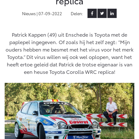
replica
Yaris Cross
Urban Cruiser
Nieuws |
07-09-2022
Delen:
Werkplaatsafspraak
Zakelijk
HYBRIDE
BATTERIJ-ELEKTRISCH
Private Lease
Onderhoud op Maat
APK
Patrick Kappen (49) uit Enschede is Toyota met de
Wat is Private Lease?
Zakelijk
Werkplaatsafspraak maken
Airco check
paplepel ingegeven. Of zoals hij het zelf zegt: “Mijn
Bereken je maandbedrag
ouders hebben me besmet met het virus voor het merk
Vakantiecheck
Private Lease voor ZZP
Toyota voor de zaak
Toyota.” Dit virus willen wij ook wel oplopen, want het
Contact en Route
Hybride Zekerheid Controle
Vanaf € 31.895,-
Vanaf € 32.995,-
Private Lease Occasions
heeft ertoe geleid dat Patrick de trotse eigenaar is van
Leaserijder
Toyota handleidingen
een heuse Toyota Corolla WRC replica!
ZZP
Schade melden
Toyota Service Informatie (SIL)
Wagenparkbeheer
Financieren
Corolla Hatchback
Corolla Touring Sports
HYBRIDE
HYBRIDE
Plan een proefrit
Schade & Garantie
Toyota Betaalplan
Leasen
Vraag een brochure aan
Toyota Pechhulp
Financial Lease
Oplaadservice
Schade & Glasherstel
Operational Lease
Bekijk de verwachte modellen
10 jaar Toyota garantie
Vanaf € 33.495,-
Vanaf € 35.495,-
Thuislaadpakketten