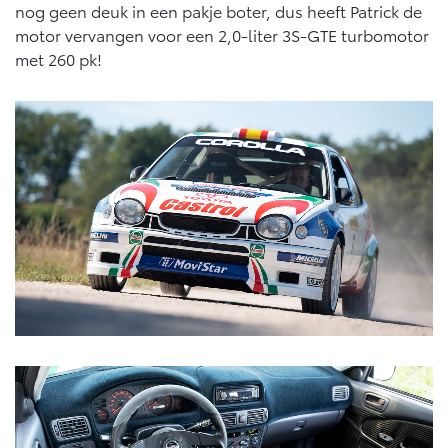
Vanaf € 76.695,-
Vanaf € 27.945,-
nog geen deuk in een pakje boter, dus heeft Patrick de
motor vervangen voor een 2,0-liter 3S-GTE turbomotor
met 260 pk!
Proace (excl. BTW)
Proace Verso
OOK ALS BATTERIJ-
BATTERIJ-ELEKTRISCH
ELEKTRISCH
Vanaf € 37.500,-
Vanaf € 55.950,-
Proace Max (excl. BTW)
Hilux (excl. BTW)
OOK ALS BATTERIJ-
OOK ALS BATTERIJ-
ELEKTRISCH
ELEKTRISCH