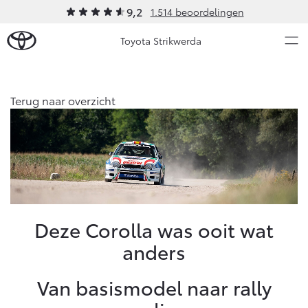
9,2
1.514 beoordelingen
Toyota Strikwerda
Over Ons
Terug naar overzicht
Modellen
Ons bedrijf
Occasions
Ons bedrijf
Aygo X
Yaris
Strikwerda Private Lease
HYBRIDE
HYBRIDE
Contact en Route
Nieuws & Acties
Deze Corolla was ooit wat
Vacatures
anders
Klantbeoordelingen
Onderhoud
Van basismodel naar rally
Vanaf € 23.750,-
Vanaf € 27.195,-
Diensten
Service & Onderhoud