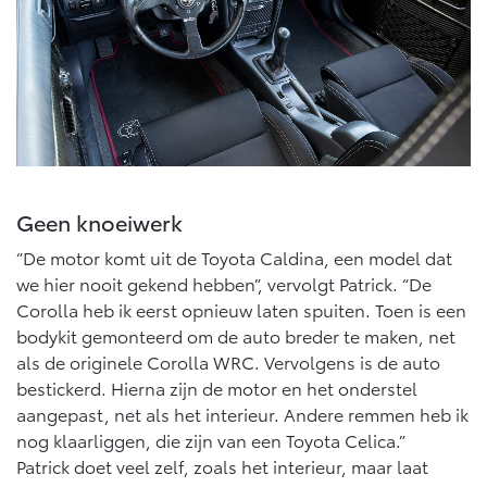
Vanaf € 46.301,-
Vanaf € 56.570,-
Land Cruiser (excl. BTW)
Geen knoeiwerk
“De motor komt uit de Toyota Caldina, een model dat
Vanaf € 89.986,-
we hier nooit gekend hebben”, vervolgt Patrick. “De
Corolla heb ik eerst opnieuw laten spuiten. Toen is een
bodykit gemonteerd om de auto breder te maken, net
als de originele Corolla WRC. Vervolgens is de auto
bestickerd. Hierna zijn de motor en het onderstel
aangepast, net als het interieur. Andere remmen heb ik
nog klaarliggen, die zijn van een Toyota Celica.”
Patrick doet veel zelf, zoals het interieur, maar laat