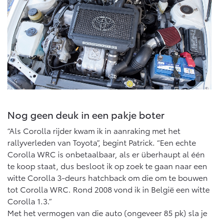
Abonnementen
Multimedia
Connected check
bZ4X
bZ4X Touring
BATTERIJ-ELEKTRISCH
BATTERIJ-ELEKTRISCH
Navigatie updates
Vanaf € 39.995,-
Vanaf € 48.995,-
Nog geen deuk in een pakje boter
“Als Corolla rijder kwam ik in aanraking met het
rallyverleden van Toyota”, begint Patrick. “Een echte
Mirai
Proace City (excl. BTW)
WATERSTOF-ELEKTRISCH
OOK ALS BATTERIJ-
Corolla WRC is onbetaalbaar, als er überhaupt al één
ELEKTRISCH
te koop staat, dus besloot ik op zoek te gaan naar een
witte Corolla 3-deurs hatchback om die om te bouwen
tot Corolla WRC. Rond 2008 vond ik in België een witte
Corolla 1.3.”
Met het vermogen van die auto (ongeveer 85 pk) sla je