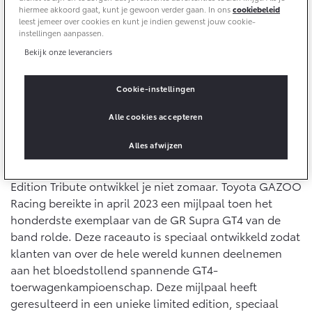
10 jaar batterijgarantie
hiermee akkoord gaat, kunt je gewoon verder gaan. In ons
cookiebeleid
Laadpas
leest jemeer over cookies en kunt je indien gewenst jouw cookie-
Bedrijfswagens
Toyota fabrieksgarantie
instellingen aanpassen.
Energie en slim laden
Corolla Cross
Toyota C-HR
HYBRIDE
OOK ALS PLUG-IN
Bekijk onze leveranciers
HYBRIDE
Bedrijfswagens op maat
Onderdelen & Accessoires
Financieren of leasen
Verzekeren
Cookie-instellingen
Verzekeren
Onderdelen
Alle cookies accepteren
Toyota Autoverzekering
Accessoires
Waarom deze special edition?
Toyota Hybride Autoverzekering
Vanaf € 39.995,-
Vanaf € 36.495,-
Alles afwijzen
Banden
Webshop
Een unieke auto als de Toyota GR Supra GT4 100th
Edition Tribute ontwikkel je niet zomaar. Toyota GAZOO
Toyota C-HR+
RAV4
Racing bereikte in april 2023 een mijlpaal toen het
BATTERIJ-ELEKTRISCH
PLUG-IN HYBRIDE
Connected
honderdste exemplaar van de GR Supra GT4 van de
band rolde. Deze raceauto is speciaal ontwikkeld zodat
klanten van over de hele wereld kunnen deelnemen
Connected Services
aan het bloedstollend spannende GT4-
MyToyota login
toerwagenkampioenschap. Deze mijlpaal heeft
MyToyota App
geresulteerd in een unieke limited edition, speciaal
Vanaf € 37.995,-
Vanaf € 49.995,-