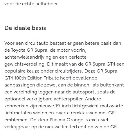
Abonnementen
voor de echte liefhebber
Multimedia
Connected check
bZ4X
bZ4X Touring
BATTERIJ-ELEKTRISCH
BATTERIJ-ELEKTRISCH
Navigatie updates
De ideale basis
Voor een circuitauto bestaat er geen betere basis dan
de Toyota GR Supra: de motor voorin,
achterwielaandrijving en een perfecte
gewichtsverdeling. Dit maakt van de GR Supra GT4 een
Vanaf € 39.995,-
Vanaf € 48.995,-
populaire keuze onder circuitrijders. Deze GR Supra
GT4 100th Edition Tribute heeft opvallende
aanpassingen die zowel aan de binnen- als buitenkant
Mirai
Proace City (excl. BTW)
WATERSTOF-ELEKTRISCH
OOK ALS BATTERIJ-
een verbinding leggen naar de autosport, zoals de
ELEKTRISCH
optioneel verkrijgbare achterspoiler. Andere
kenmerken zijn nieuwe 19-inch lichtgewicht matzwarte
lichtmetalen wielen en zwarte remklauwen met GR-
emblemen. De kleur Plasma Orange is exclusief
verkrijgbaar op de nieuwe limited edition van de GR