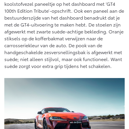
koolstofvezel paneeltje op het dashboard met ‘GT4
Vanaf € 46.301,-
Vanaf € 56.570,-
100th Edition Tribute’-opschrift. Ook een paneel aan de
bestuurderszijde van het dashboard benadrukt dat je
met de GT4-uitvoering te maken hebt. De stoelen zijn
Land Cruiser (excl. BTW)
afgewerkt met zwarte suède-achtige bekleding. Oranje
stiksels op de kofferbakmat verwijzen naar de
carrosseriekleur van de auto. De pook van de
handgeschakelde zesversnellingsbak is afgewerkt met
suède; niet alleen stijlvol, maar ook functioneel. Want
suède zorgt voor extra grip tijdens het schakelen.
Vanaf € 89.986,-