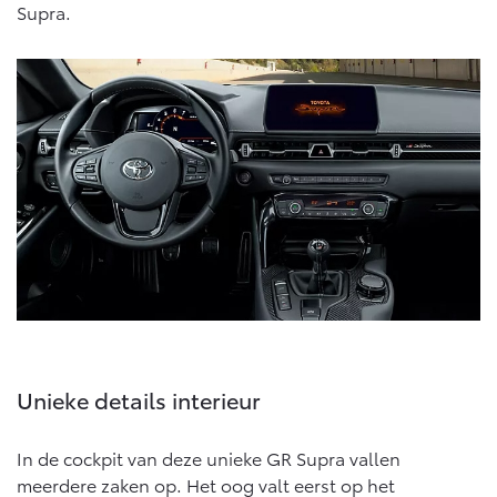
Vanaf € 76.695,-
Vanaf € 27.945,-
Supra.
Proace (excl. BTW)
Proace Verso
OOK ALS BATTERIJ-
BATTERIJ-ELEKTRISCH
ELEKTRISCH
Vanaf € 37.500,-
Vanaf € 55.950,-
Proace Max (excl. BTW)
Hilux (excl. BTW)
OOK ALS BATTERIJ-
OOK ALS BATTERIJ-
ELEKTRISCH
ELEKTRISCH
Unieke details interieur
In de cockpit van deze unieke GR Supra vallen
meerdere zaken op. Het oog valt eerst op het