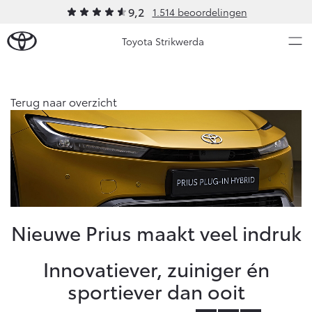
9,2
1.514 beoordelingen
Toyota Strikwerda
Over Ons
Terug naar overzicht
Modellen
Ons bedrijf
Occasions
Ons bedrijf
Aygo X
Yaris
Strikwerda Private Lease
HYBRIDE
HYBRIDE
Contact en Route
Nieuws & Acties
Nieuwe Prius maakt veel indruk
Vacatures
Klantbeoordelingen
Onderhoud
Innovatiever, zuiniger én
sportiever dan ooit
Vanaf € 23.750,-
Vanaf € 27.195,-
Diensten
Service & Onderhoud