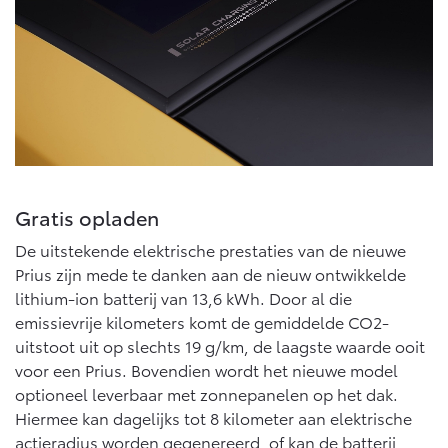
Vanaf € 46.301,-
Vanaf € 56.570,-
Land Cruiser (excl. BTW)
Gratis opladen
Vanaf € 89.986,-
De uitstekende elektrische prestaties van de nieuwe
Prius zijn mede te danken aan de nieuw ontwikkelde
lithium-ion batterij van 13,6 kWh. Door al die
emissievrije kilometers komt de gemiddelde CO2-
uitstoot uit op slechts 19 g/km, de laagste waarde ooit
voor een Prius. Bovendien wordt het nieuwe model
optioneel leverbaar met zonnepanelen op het dak.
Hiermee kan dagelijks tot 8 kilometer aan elektrische
actieradius worden gegenereerd, of kan de batterij