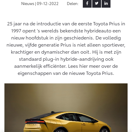
Nieuws |
09-12-2022
Delen:
Yaris Cross
Urban Cruiser
Werkplaatsafspraak
Zakelijk
HYBRIDE
BATTERIJ-ELEKTRISCH
Private Lease
Onderhoud op Maat
25 jaar na de introductie van de eerste Toyota Prius in
1997 opent ‘s werelds bekendste hybrideauto een
APK
Wat is Private Lease?
Zakelijk
nieuw hoofdstuk in zijn geschiedenis. De volledig
Werkplaatsafspraak maken
Airco check
Bereken je maandbedrag
nieuwe, vijfde generatie Prius is niet alleen sportiever,
Vakantiecheck
Private Lease voor ZZP
krachtiger en dynamischer dan ooit. Hij is met zijn
Toyota voor de zaak
Contact en Route
Hybride Zekerheid Controle
Vanaf € 31.895,-
Vanaf € 32.995,-
standaard plug-in hybride-aandrijving ook
Private Lease Occasions
Leaserijder
Toyota handleidingen
aanmerkelijk efficiënter. Lees hier meer over de
ZZP
Schade melden
eigenschappen van de nieuwe Toyota Prius.
Toyota Service Informatie (SIL)
Wagenparkbeheer
Financieren
Corolla Hatchback
Corolla Touring Sports
HYBRIDE
HYBRIDE
Plan een proefrit
Schade & Garantie
Toyota Betaalplan
Leasen
Vraag een brochure aan
Toyota Pechhulp
Financial Lease
Oplaadservice
Schade & Glasherstel
Operational Lease
Bekijk de verwachte modellen
10 jaar Toyota garantie
Vanaf € 33.495,-
Vanaf € 35.495,-
Thuislaadpakketten