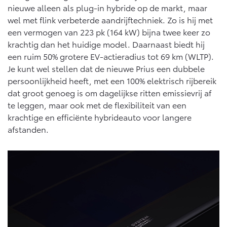
Vanaf € 76.695,-
Vanaf € 27.945,-
nieuwe alleen als plug-in hybride op de markt, maar
wel met flink verbeterde aandrijftechniek. Zo is hij met
een vermogen van 223 pk (164 kW) bijna twee keer zo
Proace (excl. BTW)
Proace Verso
krachtig dan het huidige model. Daarnaast biedt hij
OOK ALS BATTERIJ-
BATTERIJ-ELEKTRISCH
ELEKTRISCH
een ruim 50% grotere EV-actieradius tot 69 km (WLTP).
Je kunt wel stellen dat de nieuwe Prius een dubbele
persoonlijkheid heeft, met een 100% elektrisch rijbereik
dat groot genoeg is om dagelijkse ritten emissievrij af
te leggen, maar ook met de flexibiliteit van een
krachtige en efficiënte hybrideauto voor langere
Vanaf € 37.500,-
Vanaf € 55.950,-
afstanden.
Proace Max (excl. BTW)
Hilux (excl. BTW)
OOK ALS BATTERIJ-
OOK ALS BATTERIJ-
ELEKTRISCH
ELEKTRISCH