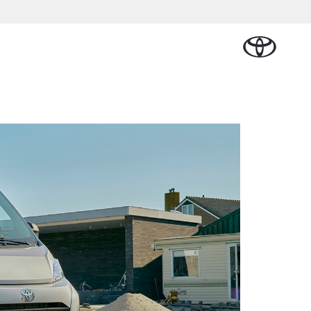
Plan een proefrit
Schade melden
Contact en
Plan een
n
sen
Onderdelen &
Oplaadservice
Bedrijfswagens
Route
proefrit
Urban Cruiser
Accessoires
BATTERIJ-
ELEKTRISCH
Vraag een brochure aan
Werkplaatsafspraak
aalplan
ncial Lease
Thuislaadpakketten
Bedrijfswagens
Vraag een
maken
Onderdelen
op maat
brochure
el
ational
Laadpas
aan
se
Accessoires
Financieren of
Bekijk de verwachte
tie
Energie en slim
Contact en
modellen
leasen
Route
Banden
laden
Contact
tie
Verzekeren
Vanaf € 32.995,-
en Route
Webshop
Toyota C-HR
OOK ALS PLUG-IN
HYBRIDE