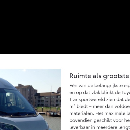
Ruimte als grootste
Eén van de belangrijkste e
en op dat vlak blinkt de Toy
Transportwereld zien dat de
m³ biedt – meer dan voldoe
materialen. Het maximale 
bovendien geschikt voor het
leverbaar in meerdere leng