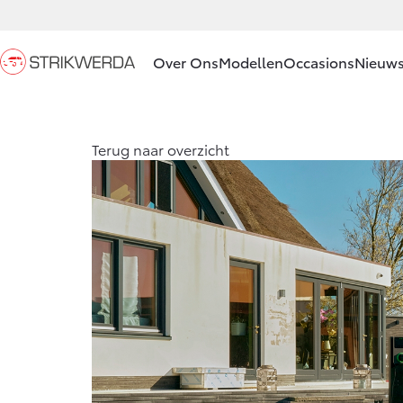
Over Ons
Modellen
Occasions
Nieuws
Ons bedrijf
Aygo X
Terug naar overzicht
HYBRIDE
Ons bedrijf
Strikwerda
Private
Lease
Contact en
Vanaf € 23.750,-
Route
Vacatures
Corolla Hatchback
HYBRIDE
Klantbeoordelingen