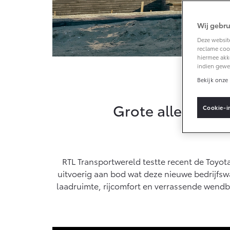
Wij gebru
Vanaf € 33.495,-
Deze website
reclame cook
Toyota C-HR+
hiermee akk
BATTERIJ-
indien gewe
ELEKTRISCH
RTL Tr
Bekijk onze 
Grote alleskunner
Cookie-i
Vanaf € 37.995,-
Mirai
RTL Transportwereld testte recent de Toyot
WATERSTOF-
ELEKTRISCH
uitvoerig aan bod wat deze nieuwe bedrijfswa
laadruimte, rijcomfort en verrassende wendb