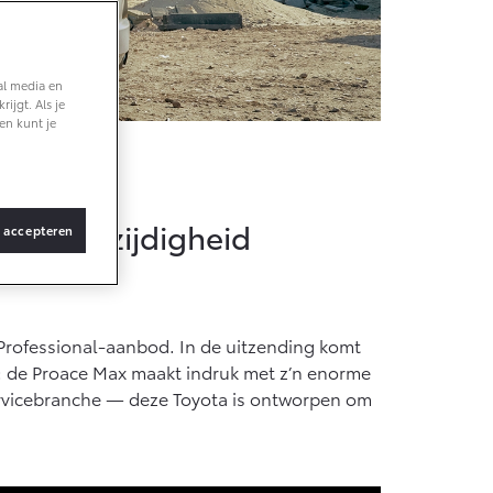
Vanaf € 36.495,-
al media en
ijgt. Als je
bZ4X Touring
en kunt je
BATTERIJ-
ELEKTRISCH
ace Max
 en veelzijdigheid
s accepteren
Vanaf € 48.995,-
Proace Verso
 Professional-aanbod. In de uitzending komt
BATTERIJ-
ELEKTRISCH
jk: de Proace Max maakt indruk met z’n enorme
servicebranche — deze Toyota is ontworpen om