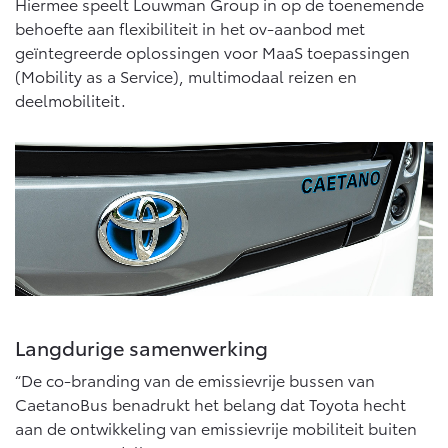
Hiermee speelt Louwman Group in op de toenemende
Vanaf € 46.301,-
Vanaf € 56.570,-
behoefte aan flexibiliteit in het ov-aanbod met
geïntegreerde oplossingen voor MaaS toepassingen
(Mobility as a Service), multimodaal reizen en
Land Cruiser (excl. BTW)
deelmobiliteit.
Vanaf € 89.986,-
Langdurige samenwerking
“De co-branding van de emissievrije bussen van
CaetanoBus benadrukt het belang dat Toyota hecht
aan de ontwikkeling van emissievrije mobiliteit buiten