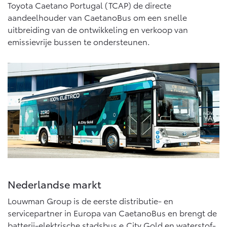
Abonnementen
Toyota Caetano Portugal (TCAP) de directe
Multimedia
aandeelhouder van CaetanoBus om een snelle
Connected check
uitbreiding van de ontwikkeling en verkoop van
bZ4X
bZ4X Touring
BATTERIJ-ELEKTRISCH
BATTERIJ-ELEKTRISCH
emissievrije bussen te ondersteunen.
Navigatie updates
Vanaf € 39.995,-
Vanaf € 48.995,-
Mirai
Proace City (excl. BTW)
WATERSTOF-ELEKTRISCH
OOK ALS BATTERIJ-
ELEKTRISCH
Nederlandse markt
Louwman Group is de eerste distributie- en
servicepartner in Europa van CaetanoBus en brengt de
batterij-elektrische stadsbus e.City Gold en waterstof-