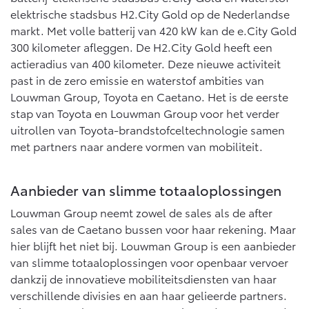
Vanaf € 76.695,-
Vanaf € 27.945,-
elektrische stadsbus H2.City Gold op de Nederlandse
markt. Met volle batterij van 420 kW kan de e.City Gold
300 kilometer afleggen. De H2.City Gold heeft een
Proace (excl. BTW)
Proace Verso
actieradius van 400 kilometer. Deze nieuwe activiteit
OOK ALS BATTERIJ-
BATTERIJ-ELEKTRISCH
ELEKTRISCH
past in de zero emissie en waterstof ambities van
Louwman Group, Toyota en Caetano. Het is de eerste
stap van Toyota en Louwman Group voor het verder
uitrollen van Toyota-brandstofceltechnologie samen
met partners naar andere vormen van mobiliteit.
Vanaf € 37.500,-
Vanaf € 55.950,-
Aanbieder van slimme totaaloplossingen
Proace Max (excl. BTW)
Hilux (excl. BTW)
Louwman Group neemt zowel de sales als de after
OOK ALS BATTERIJ-
OOK ALS BATTERIJ-
sales van de Caetano bussen voor haar rekening. Maar
ELEKTRISCH
ELEKTRISCH
hier blijft het niet bij. Louwman Group is een aanbieder
van slimme totaaloplossingen voor openbaar vervoer
dankzij de innovatieve mobiliteitsdiensten van haar
verschillende divisies en aan haar gelieerde partners.