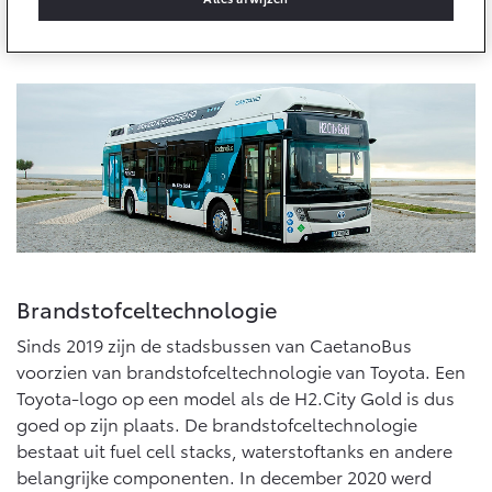
10 jaar batterijgarantie
CaetanoBus en het beroemde beeldmerk van Toyota te
Laadpas
Bedrijfswagens
Toyota fabrieksgarantie
vinden.
Energie en slim laden
Corolla Cross
Toyota C-HR
HYBRIDE
OOK ALS PLUG-IN
HYBRIDE
Bedrijfswagens op maat
Onderdelen & Accessoires
Financieren of leasen
Verzekeren
Verzekeren
Onderdelen
Toyota Autoverzekering
Accessoires
Toyota Hybride Autoverzekering
Vanaf € 39.995,-
Vanaf € 36.495,-
Banden
Webshop
Brandstofceltechnologie
Toyota C-HR+
RAV4
BATTERIJ-ELEKTRISCH
PLUG-IN HYBRIDE
Connected
Sinds 2019 zijn de stadsbussen van CaetanoBus
voorzien van brandstofceltechnologie van Toyota. Een
Toyota-logo op een model als de H2.City Gold is dus
Connected Services
goed op zijn plaats. De brandstofceltechnologie
MyToyota login
bestaat uit fuel cell stacks, waterstoftanks en andere
MyToyota App
belangrijke componenten. In december 2020 werd
Vanaf € 37.995,-
Vanaf € 49.995,-