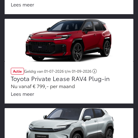
Lees meer
Vanaf € 46.301,-
Vanaf € 56.570,-
Land Cruiser (excl. BTW)
Actie
Geldig van
01-07-2026
t/m
01-09-2026
Vanaf € 89.986,-
Toyota Private Lease RAV4 Plug-in
Nu vanaf € 799,- per maand
Lees meer