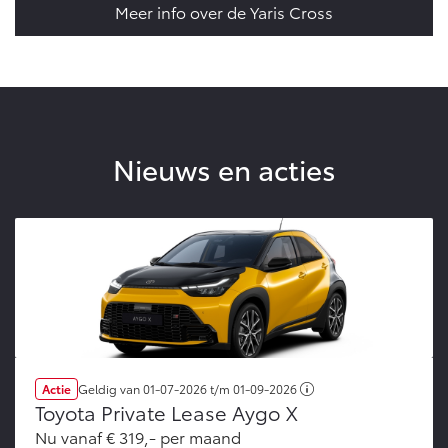
Vanaf € 76.695,-
Vanaf € 27.945,-
Meer info over de Yaris Cross
Proace (excl. BTW)
Proace Verso
OOK ALS BATTERIJ-
BATTERIJ-ELEKTRISCH
ELEKTRISCH
Nieuws en acties
Vanaf € 37.500,-
Vanaf € 55.950,-
Proace Max (excl. BTW)
Hilux (excl. BTW)
OOK ALS BATTERIJ-
OOK ALS BATTERIJ-
ELEKTRISCH
ELEKTRISCH
Actie
Geldig van
01-07-2026
t/m
01-09-2026
Toyota Private Lease Aygo X
Nu vanaf € 319,- per maand