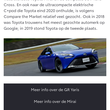
Abonnementen
Cross. En ook naar de ultracompacte elektrische
Multimedia
C+pod die Toyota eind 2020 onthulde, is volgens
Connected check
bZ4X
bZ4X Touring
Compare the Market relatief veel gezocht. Ook in 2018
BATTERIJ-ELEKTRISCH
BATTERIJ-ELEKTRISCH
Navigatie updates
was Toyota trouwens het meest gezochte automerk op
Google; in 2019 stond Toyota op de tweede plaats.
Vanaf € 39.995,-
Vanaf € 48.995,-
Mirai
Proace City (excl. BTW)
WATERSTOF-ELEKTRISCH
OOK ALS BATTERIJ-
ELEKTRISCH
Meer info over de GR Yaris
Meer info over de Mirai