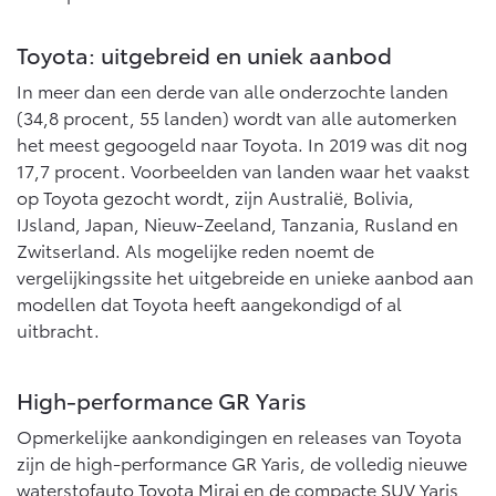
10 jaar batterijgarantie
Laadpas
Bedrijfswagens
Toyota fabrieksgarantie
Toyota: uitgebreid en uniek aanbod
Energie en slim laden
Corolla Cross
Toyota C-HR
HYBRIDE
OOK ALS PLUG-IN
In meer dan een derde van alle onderzochte landen
HYBRIDE
Bedrijfswagens op maat
Onderdelen & Accessoires
(34,8 procent, 55 landen) wordt van alle automerken
Financieren of leasen
Verzekeren
het meest gegoogeld naar Toyota. In 2019 was dit nog
Verzekeren
17,7 procent. Voorbeelden van landen waar het vaakst
Onderdelen
Toyota Autoverzekering
op Toyota gezocht wordt, zijn Australië, Bolivia,
Accessoires
Toyota Hybride Autoverzekering
IJsland, Japan, Nieuw-Zeeland, Tanzania, Rusland en
Vanaf € 39.995,-
Vanaf € 36.495,-
Banden
Zwitserland. Als mogelijke reden noemt de
Webshop
vergelijkingssite het uitgebreide en unieke aanbod aan
modellen dat Toyota heeft aangekondigd of al
Toyota C-HR+
RAV4
uitbracht.
BATTERIJ-ELEKTRISCH
PLUG-IN HYBRIDE
Connected
High-performance GR Yaris
Connected Services
MyToyota login
Opmerkelijke aankondigingen en releases van Toyota
zijn de high-performance GR Yaris, de volledig nieuwe
MyToyota App
Vanaf € 37.995,-
Vanaf € 49.995,-
waterstofauto Toyota Mirai en de compacte SUV Yaris