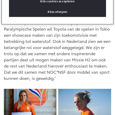
Wereldwijde mobiliteitspartner
10 jaar batterijgarantie
Alle cookies accepteren
Laadpas
Bedrijfswagens
Toyota fabrieksgarantie
Jan-Christiaan Koenders, managing director Toyota
Alles afwijzen
Energie en slim laden
Corolla Cross
Toyota C-HR
importeur Louwman & Parqui: “Als enige wereldwijde
HYBRIDE
OOK ALS PLUG-IN
HYBRIDE
mobiliteitspartner van zowel de Olympische als de
Bedrijfswagens op maat
Onderdelen & Accessoires
Paralympische Spelen wil Toyota van de spelen in Tokio
Financieren of leasen
Verzekeren
een showcase maken van zijn toekomstvisie met
Verzekeren
Onderdelen
betrekking tot waterstof. Ook in Nederland zien we een
Toyota Autoverzekering
belangrijke rol voor waterstof weggelegd. We zijn er
Accessoires
Toyota Hybride Autoverzekering
trots op dat we samen met andere inspirerende
Vanaf € 39.995,-
Vanaf € 36.495,-
Banden
partijen deel uit mogen maken van Missie H2 om ook
Webshop
de rest van Nederland hierover enthousiast te maken.
Dat we dit samen met NOC*NSF door middel van sport
Toyota C-HR+
RAV4
BATTERIJ-ELEKTRISCH
PLUG-IN HYBRIDE
kunnen doen, is geweldig.”
Connected
Connected Services
MyToyota login
MyToyota App
Vanaf € 37.995,-
Vanaf € 49.995,-