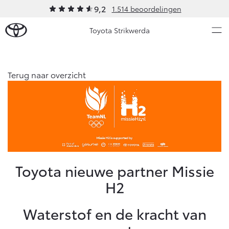
9,2
1.514 beoordelingen
Toyota Strikwerda
Over Ons
Terug naar overzicht
Modellen
Ons bedrijf
Occasions
Ons bedrijf
Aygo X
Yaris
Strikwerda Private Lease
HYBRIDE
HYBRIDE
Contact en Route
Nieuws & Acties
Toyota nieuwe partner Missie
Vacatures
H2
Klantbeoordelingen
Onderhoud
Waterstof en de kracht van
Vanaf € 23.750,-
Vanaf € 27.195,-
Diensten
Service & Onderhoud