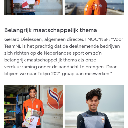
Abonnementen
Multimedia
Connected check
bZ4X
bZ4X Touring
BATTERIJ-ELEKTRISCH
BATTERIJ-ELEKTRISCH
Navigatie updates
Belangrijk maatschappelijk thema
Gerard Dielessen, algemeen directeur NOC*NSF: “Voor
TeamNL is het prachtig dat de deelnemende bedrijven
zich richten op de Nederlandse sport om zo’n
belangrijk maatschappelijk thema als onze
Vanaf € 39.995,-
Vanaf € 48.995,-
verduurzaming onder de aandacht te brengen. Daar
blijven we naar Tokyo 2021 graag aan meewerken.”
Mirai
Proace City (excl. BTW)
WATERSTOF-ELEKTRISCH
OOK ALS BATTERIJ-
ELEKTRISCH