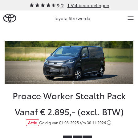
9,2
1.514 beoordelingen
Toyota Strikwerda
Over Ons
Modellen
Ons bedrijf
Occasions
Ons bedrijf
Aygo X
Yaris
Strikwerda Private Lease
HYBRIDE
HYBRIDE
Contact en Route
Proace Worker Stealth Pack
Nieuws & Acties
Vacatures
Vanaf € 2.895,- (excl. BTW)
Klantbeoordelingen
Onderhoud
Actie
Geldig van
01-08-2025
t/m
30-11-2026
Vanaf € 23.750,-
Vanaf € 27.195,-
Diensten
Service & Onderhoud