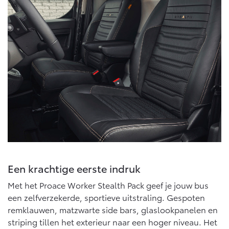
Vanaf € 46.301,-
Vanaf € 56.570,-
Land Cruiser (excl. BTW)
Vanaf € 89.986,-
Een krachtige eerste indruk
Met het Proace Worker Stealth Pack geef je jouw bus
een zelfverzekerde, sportieve uitstraling. Gespoten
remklauwen, matzwarte side bars, glaslookpanelen en
striping tillen het exterieur naar een hoger niveau. Het