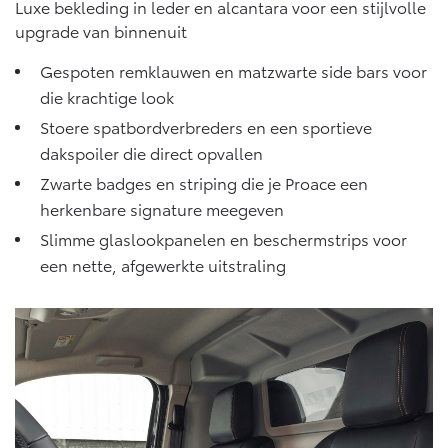
Vanaf € 76.695,-
Vanaf € 27.945,-
Luxe bekleding in leder en alcantara voor een stijlvolle
upgrade van binnenuit
Gespoten remklauwen en matzwarte side bars voor
Proace (excl. BTW)
Proace Verso
OOK ALS BATTERIJ-
BATTERIJ-ELEKTRISCH
die krachtige look
ELEKTRISCH
Stoere spatbordverbreders en een sportieve
dakspoiler die direct opvallen
Zwarte badges en striping die je Proace een
herkenbare signature meegeven
Vanaf € 37.500,-
Vanaf € 55.950,-
Slimme glaslookpanelen en beschermstrips voor
een nette, afgewerkte uitstraling
Proace Max (excl. BTW)
Hilux (excl. BTW)
OOK ALS BATTERIJ-
OOK ALS BATTERIJ-
ELEKTRISCH
ELEKTRISCH