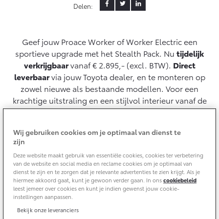
Delen:
Yaris Cross
Urban Cruiser
Werkplaatsafspraak
Zakelijk
HYBRIDE
BATTERIJ-ELEKTRISCH
Private Lease
Onderhoud op Maat
Geef jouw Proace Worker of Worker Electric een
APK
sportieve upgrade met het Stealth Pack. Nu
tijdelijk
Wat is Private Lease?
Zakelijk
Werkplaatsafspraak maken
verkrijgbaar
vanaf € 2.895,- (excl. BTW).
Direct
Airco check
Bereken je maandbedrag
leverbaar
via jouw Toyota dealer, en te monteren op
Vakantiecheck
Private Lease voor ZZP
Toyota voor de zaak
zowel nieuwe als bestaande modellen. Voor een
Contact en Route
Hybride Zekerheid Controle
Vanaf € 31.895,-
Vanaf € 32.995,-
Private Lease Occasions
krachtige uitstraling en een stijlvol interieur vanaf de
Leaserijder
Toyota handleidingen
allereerste rit.
ZZP
Schade melden
Toyota Service Informatie (SIL)
Wagenparkbeheer
Financieren
Corolla Hatchback
Corolla Touring Sports
Wij gebruiken cookies om je optimaal van dienst te
HYBRIDE
HYBRIDE
Vraag offerte aan
zijn
Plan een proefrit
Schade & Garantie
Deze website maakt gebruik van essentiële cookies, cookies ter verbetering
Toyota Betaalplan
Leasen
Plan een proefrit
van de website en social media en reclame cookies om je optimaal van
dienst te zijn en te zorgen dat je relevante advertenties te zien krijgt. Als je
Vraag een brochure aan
Toyota Pechhulp
hiermee akkoord gaat, kunt je gewoon verder gaan. In ons
cookiebeleid
Financial Lease
leest jemeer over cookies en kunt je indien gewenst jouw cookie-
Oplaadservice
Schade & Glasherstel
instellingen aanpassen.
Geheel nieuw uiterlijk
Operational Lease
Bekijk de verwachte modellen
10 jaar Toyota garantie
Vanaf € 33.495,-
Vanaf € 35.495,-
Bekijk onze leveranciers
Thuislaadpakketten