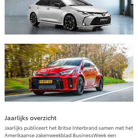
Vanaf € 76.695,-
Vanaf € 27.945,-
Proace (excl. BTW)
Proace Verso
OOK ALS BATTERIJ-
BATTERIJ-ELEKTRISCH
ELEKTRISCH
Vanaf € 37.500,-
Vanaf € 55.950,-
Proace Max (excl. BTW)
Hilux (excl. BTW)
OOK ALS BATTERIJ-
OOK ALS BATTERIJ-
ELEKTRISCH
ELEKTRISCH
Jaarlijks overzicht
Jaarlijks publiceert het Britse Interbrand samen met het
Amerikaanse zakenweekblad BusinessWeek een