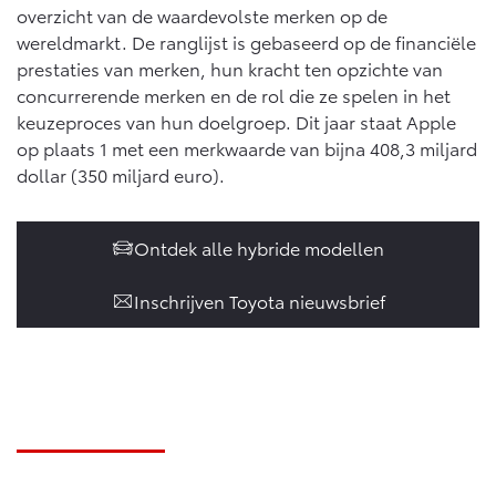
overzicht van de waardevolste merken op de
Vanaf € 46.301,-
Vanaf € 56.570,-
wereldmarkt. De ranglijst is gebaseerd op de financiële
prestaties van merken, hun kracht ten opzichte van
concurrerende merken en de rol die ze spelen in het
Land Cruiser (excl. BTW)
keuzeproces van hun doelgroep. Dit jaar staat Apple
op plaats 1 met een merkwaarde van bijna 408,3 miljard
dollar (350 miljard euro).
Ontdek alle hybride modellen
Vanaf € 89.986,-
Inschrijven Toyota nieuwsbrief