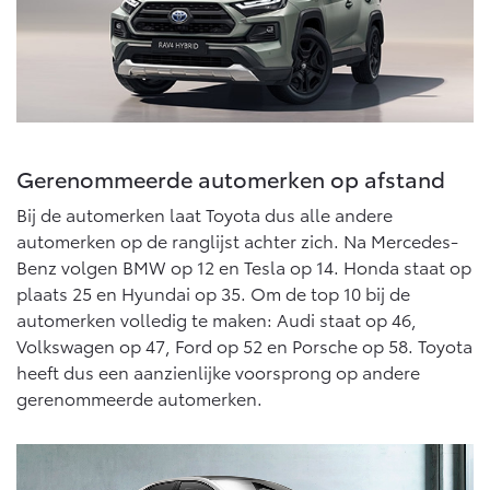
Abonnementen
Multimedia
Connected check
bZ4X
bZ4X Touring
BATTERIJ-ELEKTRISCH
BATTERIJ-ELEKTRISCH
Navigatie updates
Gerenommeerde automerken op afstand
Bij de automerken laat Toyota dus alle andere
automerken op de ranglijst achter zich. Na Mercedes-
Vanaf € 39.995,-
Vanaf € 48.995,-
Benz volgen BMW op 12 en Tesla op 14. Honda staat op
plaats 25 en Hyundai op 35. Om de top 10 bij de
automerken volledig te maken: Audi staat op 46,
Mirai
Proace City (excl. BTW)
WATERSTOF-ELEKTRISCH
OOK ALS BATTERIJ-
Volkswagen op 47, Ford op 52 en Porsche op 58. Toyota
ELEKTRISCH
heeft dus een aanzienlijke voorsprong op andere
gerenommeerde automerken.