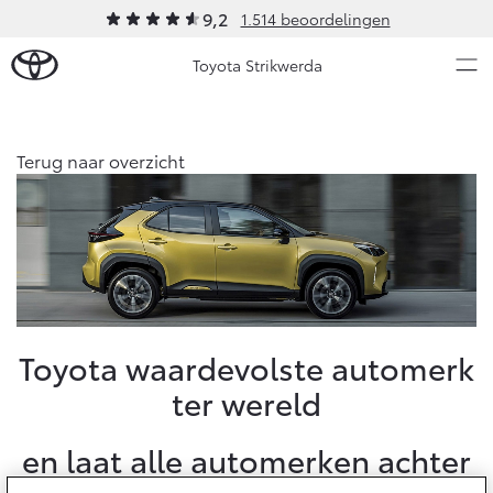
9,2
1.514 beoordelingen
Toyota Strikwerda
Over Ons
Terug naar overzicht
Modellen
Ons bedrijf
Occasions
Ons bedrijf
Aygo X
Yaris
Strikwerda Private Lease
HYBRIDE
HYBRIDE
Contact en Route
Nieuws & Acties
Toyota waardevolste automerk
Vacatures
ter wereld
Klantbeoordelingen
Onderhoud
en laat alle automerken achter
Vanaf € 23.750,-
Vanaf € 27.195,-
Diensten
Service & Onderhoud