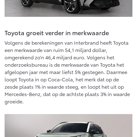
10 jaar batterijgarantie
Laadpas
Bedrijfswagens
Toyota fabrieksgarantie
Energie en slim laden
Corolla Cross
Toyota C-HR
HYBRIDE
OOK ALS PLUG-IN
HYBRIDE
Bedrijfswagens op maat
Toyota groeit verder in merkwaarde
Onderdelen & Accessoires
Financieren of leasen
Verzekeren
Volgens de berekeningen van Interbrand heeft Toyota
Verzekeren
Onderdelen
een merkwaarde van ruim 54,1 miljard dollar,
Toyota Autoverzekering
Accessoires
omgerekend zo’n 46,4 miljard euro. Volgens het
Toyota Hybride Autoverzekering
Vanaf € 39.995,-
Vanaf € 36.495,-
onderzoeksbureau is de merkwaarde van Toyota het
Banden
afgelopen jaar met maar liefst 5% gestegen. Daarmee
Webshop
loopt Toyota in op Coca-Cola, het merk dat op de
zesde plaats 1% in waarde steeg, en loopt het uit op
Toyota C-HR+
RAV4
BATTERIJ-ELEKTRISCH
PLUG-IN HYBRIDE
Mercedes-Benz, dat op de achtste plaats 3% in waarde
Connected
groeide.
Connected Services
MyToyota login
MyToyota App
Vanaf € 37.995,-
Vanaf € 49.995,-