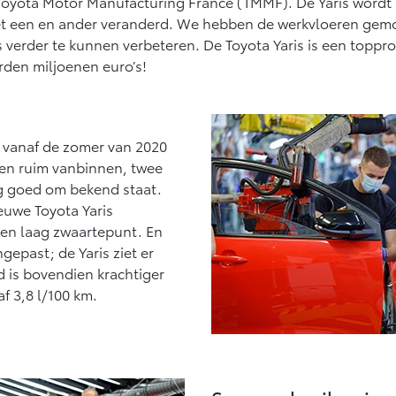
 Toyota Motor Manufacturing France (TMMF). De Yaris wordt 
Vanaf € 27.945,-
Vanaf € 37.500,-
 het een en ander veranderd. We hebben de werkvloeren gem
erder te kunnen verbeteren. De Toyota Yaris is een topprodu
Hilux (excl. BTW)
Land Cruiser (excl.
OOK ALS BATTERIJ-
BTW)
rden miljoenen euro’s!
ELEKTRISCH
 vanaf de zomer van 2020
n en ruim vanbinnen, twee
Vanaf € 56.570,-
Vanaf € 89.986,-
ag goed om bekend staat.
euwe Toyota Yaris
 een laag zwaartepunt. En
gepast; de Yaris ziet er
id is bovendien krachtiger
f 3,8 l/100 km.