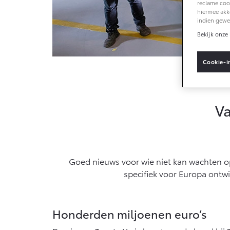
reclame cook
hiermee akk
indien gewe
Vanaf € 33.495,-
Bekijk onze 
Toyota C-HR+
BATTERIJ-
Cookie-i
ELEKTRISCH
Va
Vanaf € 37.995,-
Mirai
Goed nieuws voor wie niet kan wachten 
WATERSTOF-
ELEKTRISCH
specifiek voor Europa ontw
Honderden miljoenen euro’s