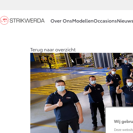
Over Ons
Modellen
Occasions
Nieuws
Ons bedrijf
Aygo X
Terug naar overzicht
HYBRIDE
Ons bedrijf
Strikwerda
Private
Lease
Contact en
Vanaf € 23.750,-
Route
Vacatures
Corolla Hatchback
HYBRIDE
Klantbeoordelingen
Wij gebru
Deze website