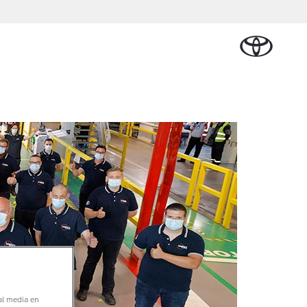
Plan een proefrit
Schade melden
Contact en
Plan een
n
sen
Onderdelen &
Oplaadservice
Bedrijfswagens
Route
proefrit
Urban Cruiser
Accessoires
BATTERIJ-
ELEKTRISCH
Vraag een brochure aan
Werkplaatsafspraak
aalplan
ncial Lease
Thuislaadpakketten
Bedrijfswagens
Vraag een
maken
Onderdelen
op maat
brochure
el
ational
Laadpas
aan
se
Accessoires
Financieren of
Bekijk de verwachte
tie
Energie en slim
Contact en
modellen
leasen
Route
Banden
laden
Contact
tie
Verzekeren
Vanaf € 32.995,-
en Route
Webshop
Toyota C-HR
OOK ALS PLUG-IN
HYBRIDE
al media en