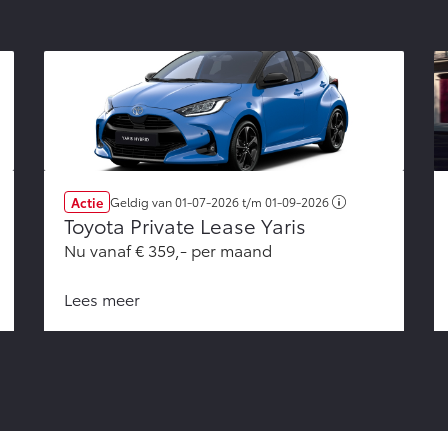
Actie
Geldig van
01-07-2026
t/m
01-09-2026
Toyota Private Lease Yaris
Nu vanaf € 359,- per maand
Lees meer