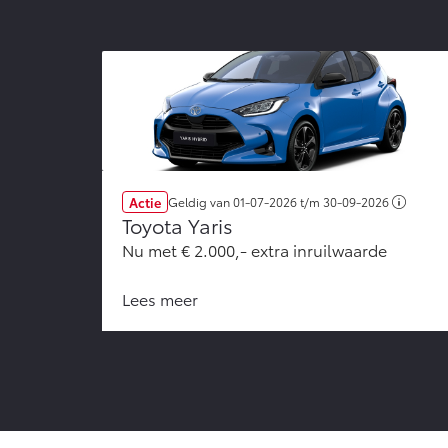
Actie
Geldig van
01-07-2026
t/m
30-09-2026
Toyota Yaris
Nu met € 2.000,- extra inruilwaarde
Lees meer