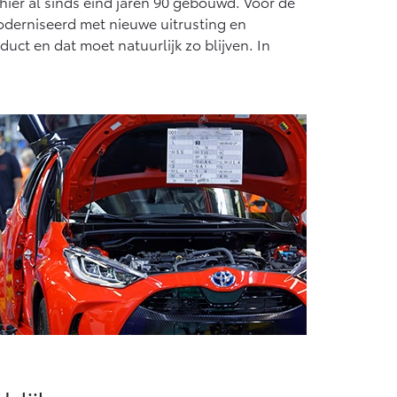
hier al sinds eind jaren 90 gebouwd. Voor de
Vanaf € 55.950,-
oderniseerd met nieuwe uitrusting en
ct en dat moet natuurlijk zo blijven. In