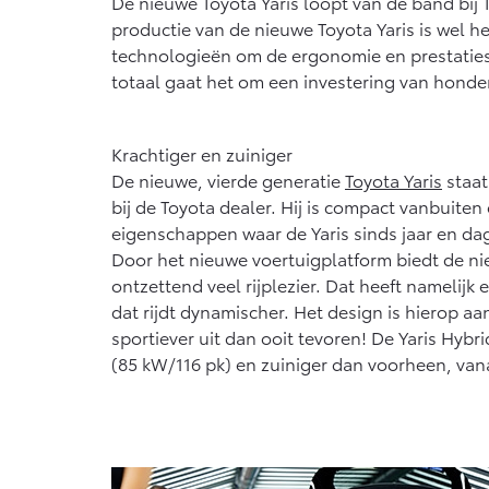
De nieuwe Toyota Yaris loopt van de band bij
Vanaf € 76.695,-
productie van de nieuwe Toyota Yaris is wel
technologieën om de ergonomie en prestaties v
Proace Max (excl.
BTW)
totaal gaat het om een investering van honde
OOK ALS BATTERIJ-
ELEKTRISCH
Krachtiger en zuiniger
De nieuwe, vierde generatie
Toyota Yaris
staat
bij de Toyota dealer. Hij is compact vanbuite
Vanaf € 46.301,-
eigenschappen waar de Yaris sinds jaar en d
Door het nieuwe voertuigplatform biedt de ni
ontzettend veel rijplezier. Dat heeft namelijk
dat rijdt dynamischer. Het design is hierop aan
sportiever uit dan ooit tevoren! De Yaris Hybr
(85 kW/116 pk) en zuiniger dan voorheen, vana