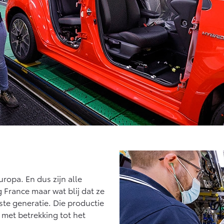
uropa. En dus zijn alle
France maar wat blij dat ze
te generatie. Die productie
n met betrekking tot het