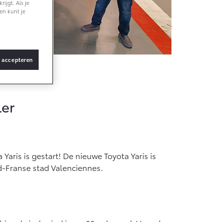
ijgt. Als je
en kunt je
Vanaf € 36.495,-
bZ4X Touring
BATTERIJ-
s accepteren
ELEKTRISCH
ler
Vanaf € 48.995,-
Proace Verso
Yaris is gestart! De nieuwe Toyota Yaris is
BATTERIJ-
ELEKTRISCH
d-Franse stad Valenciennes.